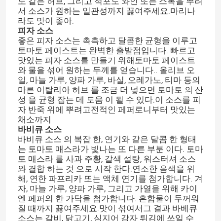
노 같은 허브, 그리고 적포도 와인 또는 스톡을 뿌려
서 소스가 원하는 일관성까지 끓여주세요.마리나
라도 맛이 좋아.
피자 소스
좋은 피자 소스는 촉촉하고 달콤한 균형을 이루고
토마토 페이스트는 완벽한 출발점입니다. 빠르고
맛있는 피자 소스를 만들기 위해토마토 페이스트
와 물을 섞어 원하는 두께를 얻습니다.. 올리브 오
일, 마늘 가루, 양파 가루, 바실, 오레가노, 티마 등의
마른 이탈리아 허브 를 조금 더 넣으면 토마토 의 산
성 을 균형 잡는 데 도움 이 될 수 있다.이 소스를 피
자 반죽 위에 뿌려고전적인 페퍼로니부터 맛있는
채소까지
바비큐 소스
바비큐 소스 의 복잡 한, 연기와 같은 달콤 한 형태
는 토마토 매스라가 빛나는 또 다른 부분 이다. 토마
토 매스라 를 사과 주황, 갈색 설탕, 워스터셔 소스
와 결합 하는 것 으로 시작 한다.연소한 음색을 위
해, 연한 파프리카 또는 액체 연기를 첨가합니다. 겨
자, 마늘 가루, 양파 가루, 그리고 가열을 위해 카이
엔 페퍼의 한 가닥을 첨가합니다. 혼합물이 두꺼워
질 때까지 끓여주세요.맛이 섞여서그 결과 바베큐
소스는 갈비, 닭고기, 심지어 감자 튀김에 쓰일 수