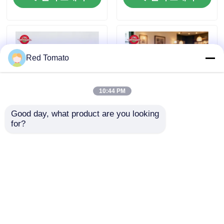
통조림 토마토 페이스트
토마토 패스트
Red Tomato
항아리 토마토 페이스트
10:44 PM
Good day, what product are you looking 
케치프
for?
공장 가격 주문 인쇄 된 서
210g 스탠드업 사켓 토마토
있는 가방 70g 토마토 페이
페이스트 ISO HACCP BRC
스트 가구 식품 포장 가방
FDA 인증 세 배 농도
병 케첩
문의 보내기
문의 보내기
식용 콩
홈
사이트맵
연락처
Desktop Site
통조림 혼합 야채