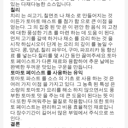
있는 다재다능한 소스입니다.
칠리
치리 는 쇠고기, 칠면조 나 채소 로 만들어지는 것
이든가 토마토 매스트 를 첨가 함 으로 큰 이점 을
얻는다. 그 의 집중 된 맛 은 이 편안 한 음식 의 고전
에 대한 풍성한 기초 를 마련 하는 데 도움 이 된다.
먼저 고기를 갈색 하거나 채소 를 요리 하는 것 을
시작 하십시오이 단계 는 요리 의 깊이 를 높일 수
있다. 콩, 양념, 칠리 파우더, 구마, 파프리카 등 향신
료 를 넣는다.칠리를 몇 시간 동안 끓여주세요.토마
토 페이스트가 다른 재료와 융합하여 추운 날에는
완벽한 두꺼운 맛있는 구운을 만듭니다.
토마토 페이스트 를 사용하는 유익
토마토 파스트 를 소스 의 기초 로 사용 하는 것 은
여러 가지 이점 을 가지고 있다. 그 농축 된 특성 은
소량의 토마토가 요리를 해소 하지 않으면서도 풍
부한 토마토 맛 을 주는 데 큰 도움이 된다는 뜻 이
다.또한 두꺼워주는 물질로 작용합니다.또한 토마
토 페이스트는 편리하고 비용 효율적인 재료입니
다.장수기간이 길어서 많은 부엌에서 주식으로 쓰
인다..
결론