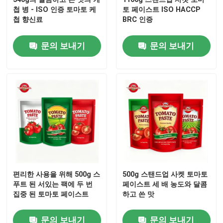
첩 병 - ISO 인증 토마토 케
토 페이스트 ISO HACCP
첩 향신료
BRC 인증
우리 에 관한 것
문의 보내기
문의 보내기
공장 투어
품질 관리
저희와 연락
인용 을 요청 하십시오
편리한 사용을 위해 500g 스
500g 스탠드업 사켓 토마토
푸트 된 서있는 팩에 두 번
페이스트 세 배 농도와 달콤
붉은 토마토 페이스트
집중 된 토마토 페이스트
하고 쓴 맛
드럼 토마토 페이스트
문의 보내기
문의 보내기