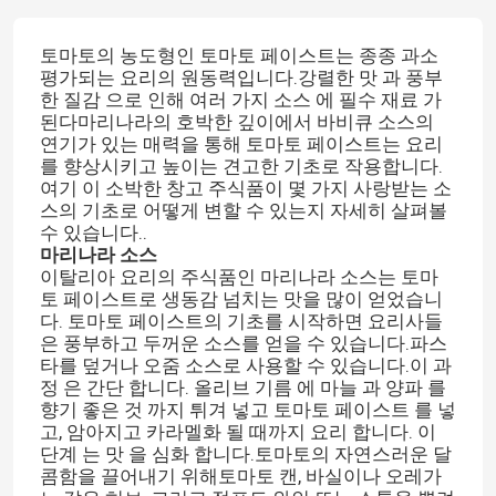
토마토의 농도형인 토마토 페이스트는 종종 과소
평가되는 요리의 원동력입니다.강렬한 맛 과 풍부
한 질감 으로 인해 여러 가지 소스 에 필수 재료 가
된다마리나라의 호박한 깊이에서 바비큐 소스의
연기가 있는 매력을 통해 토마토 페이스트는 요리
를 향상시키고 높이는 견고한 기초로 작용합니다.
여기 이 소박한 창고 주식품이 몇 가지 사랑받는 소
스의 기초로 어떻게 변할 수 있는지 자세히 살펴볼
수 있습니다..
마리나라 소스
이탈리아 요리의 주식품인 마리나라 소스는 토마
토 페이스트로 생동감 넘치는 맛을 많이 얻었습니
다. 토마토 페이스트의 기초를 시작하면 요리사들
은 풍부하고 두꺼운 소스를 얻을 수 있습니다.파스
타를 덮거나 오줌 소스로 사용할 수 있습니다.이 과
정 은 간단 합니다. 올리브 기름 에 마늘 과 양파 를
향기 좋은 것 까지 튀겨 넣고 토마토 페이스트 를 넣
고, 암아지고 카라멜화 될 때까지 요리 합니다. 이
단계 는 맛 을 심화 합니다.토마토의 자연스러운 달
콤함을 끌어내기 위해토마토 캔, 바실이나 오레가