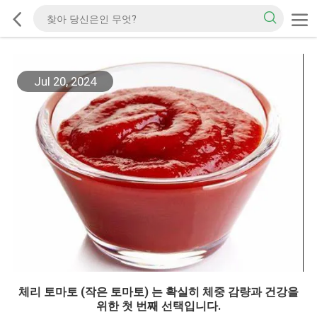
Jul 20, 2024
체리 토마토 (작은 토마토) 는 확실히 체중 감량과 건강을
위한 첫 번째 선택입니다.