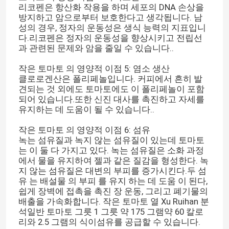
리코펜은 항산화 작용을 하며 세포의 DNA 손상을
방지하고 암으로부터 보호한다고 생각됩니다. 남
성의 경우, 정자의 운동성은 생식 능력의 지표입니
다.리코펜은 정자의 운동성을 향상시키고 전립선
과 관련된 문제와 암을 줄일 수 있습니다..
작은 토마토 의 영양적 이점 5: 염소 생산
클로로겐산은 폴리페놀입니다. 커피에서 흔히 발
견되는 것 외에도 토마토에도 이 폴리페놀이 포함
되어 있습니다.또한 신진 대사를 촉진하고 자세를
유지하는 데 도움이 될 수 있습니다..
작은 토마토 의 영양적 이점 6: 섬유
녹는 섬유질과 녹지 않는 섬유질이 있는데 토마토
는 이 둘 다 가지고 있다. 녹는 섬유질은 소화 과정
에서 물을 유지하여 젤과 같은 질감을 형성한다. 녹
지 않는 섬유질은 대변의 부피를 증가시킨다.두 섬
유 는 배설물 의 부피 를 유지 하는 데 도움 이 된다,
쉽게 장벽에 접촉을 촉진 장 운동, 그리고 폐기물의
배출을 가속화합니다. 작은 토마토 열 Xu Ruihan 분
석일반 토마토 그릇 1 그릇 약 175 그램약 60 칼로
리와 2.5 그램의 식이섬유를 공급할 수 있습니다.