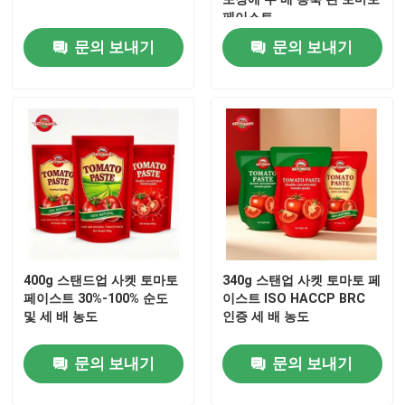
페이스트
문의 보내기
문의 보내기
우리 에 관한 것
공장 투어
품질 관리
저희와 연락
인용 을 요청 하십시오
400g 스탠드업 사켓 토마토
340g 스탠업 사켓 토마토 페
페이스트 30%-100% 순도
이스트 ISO HACCP BRC
및 세 배 농도
인증 세 배 농도
붉은 토마토 페이스트
문의 보내기
문의 보내기
드럼 토마토 페이스트