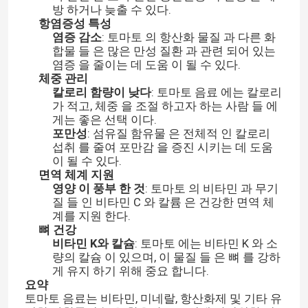
방 하거나 늦출 수 있다.
항염증성 특성
염증 감소
: 토마토 의 항산화 물질 과 다른 화
합물 들 은 많은 만성 질환 과 관련 되어 있는
염증 을 줄이는 데 도움 이 될 수 있다.
체중 관리
칼로리 함량이 낮다
: 토마토 음료 에는 칼로리
가 적고, 체중 을 조절 하고자 하는 사람 들 에
게는 좋은 선택 이다.
포만성
: 섬유질 함유물 은 전체적 인 칼로리
섭취 를 줄여 포만감 을 증진 시키는 데 도움
이 될 수 있다.
면역 체계 지원
영양 이 풍부 한 것
: 토마토 의 비타민 과 무기
질 들 인 비타민 C 와 칼륨 은 건강한 면역 체
계를 지원 한다.
뼈 건강
비타민 K와 칼슘
: 토마토 에는 비타민 K 와 소
량의 칼슘 이 있으며, 이 물질 들 은 뼈 를 강하
게 유지 하기 위해 중요 합니다.
요약
토마토 음료는 비타민, 미네랄, 항산화제 및 기타 유