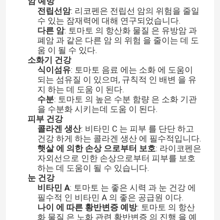
암 예방
전립선암
: 리코펜은 전립선 암의 위험을 줄일
수 있는 잠재력에 대해 연구되었습니다.
다른 암
: 토마토 의 항산화 물질 은 유방암 과
폐암 과 같은 다른 암 의 위험 을 줄이는 데 도
움 이 될 수 있다.
소화기 건강
식이섬유
: 토마토 음료 에는 소화 에 도움이
되는 섬유질 이 있으며, 규칙적 인 배변 을 유
지 하는 데 도움 이 된다.
수분
: 토마토 의 높은 수분 함량 은 소화 기관
을 수분화 시키는데 도움 이 된다.
피부 건강
콜라겐 생산
: 비타민 C 는 피부 를 단단 하고
건강 하게 하는 콜라겐 생산 에 필수적입니다.
햇살 에 의한 손상 으로부터 보호
: 라이코펜은
자외선으로 인한 손상으로부터 피부를 보호
하는 데 도움이 될 수 있습니다.
눈 건강
비타민 A
: 토마토 는 좋은 시력 과 눈 건강 에
필수적 인 비타민 A 의 좋은 공급원 이다.
나이 에 따른 황반변증 예방
: 토마토 의 항산
화 물질 은 노화 관련 황반변증 의 진행 을 예