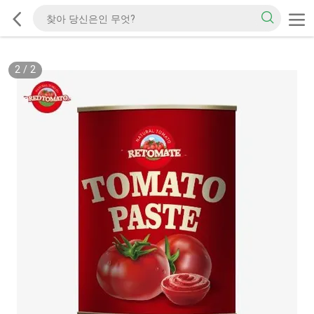
2
/
2