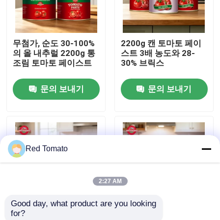
우리 에 관한 것
무첨가, 순도 30-100%
2200g 캔 토마토 페이
의 올 내추럴 2200g 통
스트 3배 농도와 28-
공장 투어
조림 토마토 페이스트
30% 브릭스
문의 보내기
문의 보내기
품질 관리
저희와 연락
Red Tomato
인용 을 요청 하십시오
2:27 AM
붉은 토마토 페이스트
Good day, what product are you looking 
for?
드럼 토마토 페이스트
28~30%의 브릭스, ISO,
2200g 하랄 인증을 받