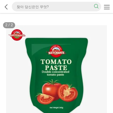
2
/
2