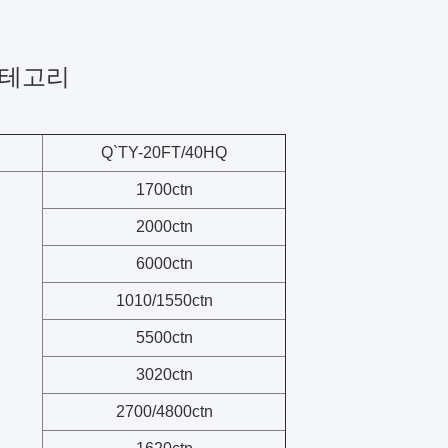
카테고리
Q`TY-20FT/40HQ
1700ctn
2000ctn
6000ctn
1010/1550ctn
5500ctn
3020ctn
2700/4800ctn