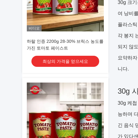
30g 크
여 낭비를
플라스틱 
비디오
각 봉지 
하랄 인증 2200g 28-30% 브릭스 농도를
되지 않도
가진 토마토 페이스트
요약하자면
최상의 가격을 얻으세요
니다.
30g
30g 케
능하며 다
긴 음식 
가 있다샌