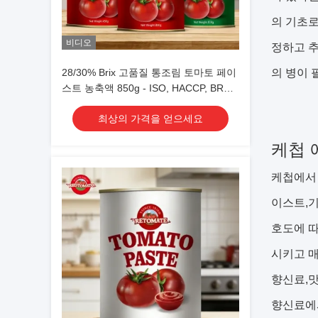
의 기초로
비디오
정하고 추
28/30% Brix 고품질 통조림 토마토 페이
의 병이 
스트 농축액 850g - ISO, HACCP, BRC,
FDA 인증
최상의 가격을 얻으세요
케첩 
케첩에서 
이스트,기
호도에 따
시키고 매
향신료,맛
향신료에서