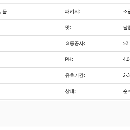
패키지:
 물
소
맛:
달
３등공사:
≥2
PH:
4.0
유효기간:
2-3
상태:
순