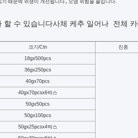
있기 때문에 위생이 개선됩니다., 오염 위험을 줄입니다.
 할 수 있습니다
사체 케추
일어나
전체 
크기/Ctn
진종
18gx500pcs
36gx250pcs
40gx70pcs
40gx70pcsx6박스
50gx50pcs
50gx100pcs
50gx25pcsx4박스