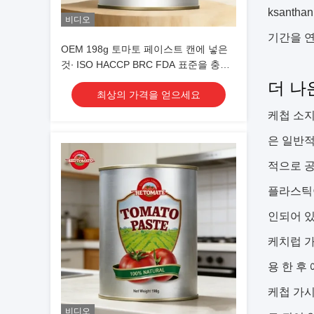
ksant
비디오
기간을 
OEM 198g 토마토 페이스트 캔에 넣은
것∙ ISO HACCP BRC FDA 표준을 충족
합니다
더 나
최상의 가격을 얻으세요
케첩 소지
은 일반
적으로 공
플라스틱이
인되어 있
케치럽 가
용 한 후
케첩 가시
비디오