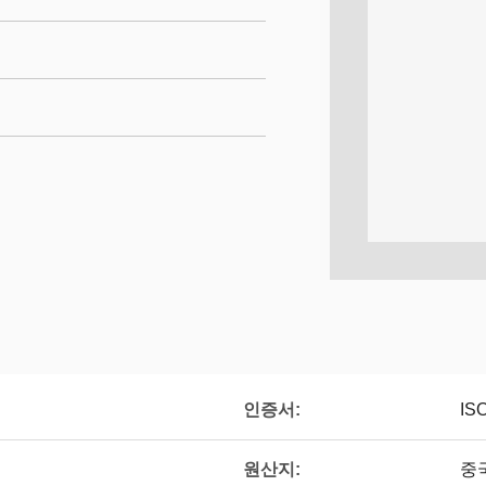
인증서:
IS
원산지:
중