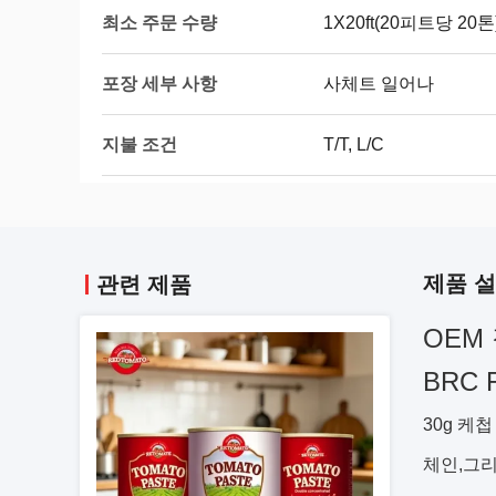
최소 주문 수량
1X20ft(20피트당 20톤
포장 세부 사항
사체트 일어나
지불 조건
T/T, L/C
제품 
관련 제품
OEM
BRC 
30g 케
체인,그리