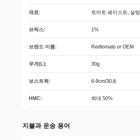
재료:
토마토 페이스트, 설탕,
브릭스:
1%
브랜드 이름:
Redtomato or OEM
무게(L):
30g
보스트윅:
6-9cm/30초
HMC:
최대 50%
지불과 운송 용어