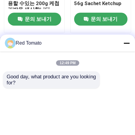
용할 수있는 200g 케첩
56g Sachet Ketchup
가방을 생산합니다.
통조림 토마토 페이스트
문의 보내기
문의 보내기
토마토 패스트
Red Tomato
홈
사이트맵
연락처
Desktop Site
사이트맵
개인정보 보호 정책
항아리 토마토 페이스트
12:49 PM
케치프
Good day, what product are you looking 
품질
붉은 토마토 페이스트
중국 공장.Copyright ©
for?
2026 Red Tomato Foods Group Limited. All
Rights Reserved.
병 케첩
식용 콩
통조림 혼합 야채