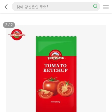
2
/
2