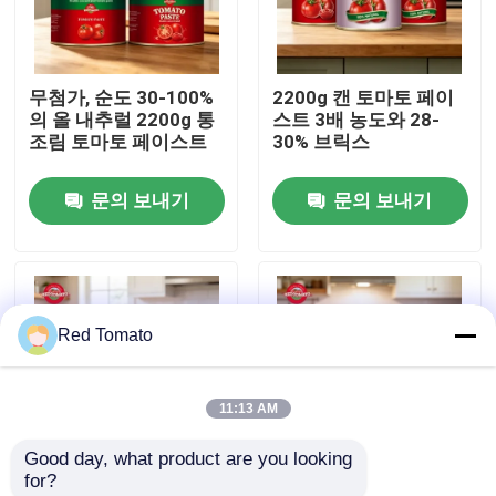
우리 에 관한 것
무첨가, 순도 30-100%
2200g 캔 토마토 페이
의 올 내추럴 2200g 통
스트 3배 농도와 28-
공장 투어
조림 토마토 페이스트
30% 브릭스
문의 보내기
문의 보내기
품질 관리
저희와 연락
Red Tomato
인용 을 요청 하십시오
11:13 AM
붉은 토마토 페이스트
Good day, what product are you looking 
for?
드럼 토마토 페이스트
28~30%의 브릭스, ISO,
2200g 하랄 인증을 받