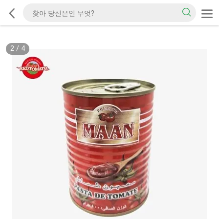
2
/
4