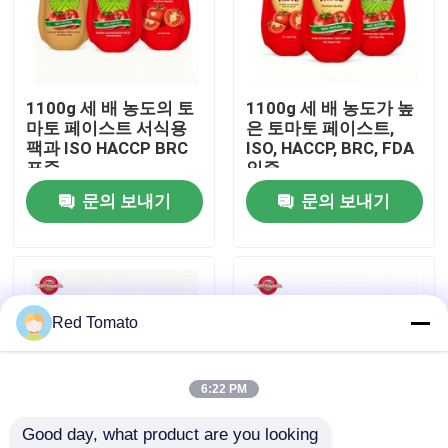
우리 에 관한 것
1100g 세 배 농도의 토
1100g 세 배 농도가 높
공장 투어
마토 페이스트 서식용
은 토마토 페이스트,
팩과 ISO HACCP BRC
ISO, HACCP, BRC, FDA
표준
인증
품질 관리
문의 보내기
문의 보내기
저희와 연락
인용 을 요청 하십시오
Red Tomato
붉은 토마토 페이스트
6:22 PM
Good day, what product are you looking 
드럼 토마토 페이스트