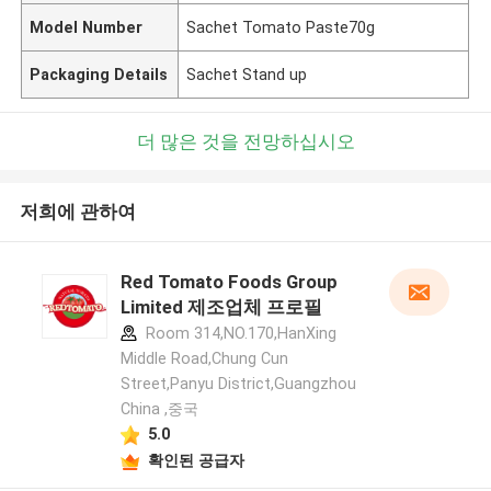
Model Number
Sachet Tomato Paste70g
Packaging Details
Sachet Stand up
더 많은 것을 전망하십시오
저희에 관하여
Red Tomato Foods Group
Limited 제조업체 프로필
Room 314,NO.170,HanXing
Middle Road,Chung Cun
Street,Panyu District,Guangzhou
China ,중국
5.0
확인된 공급자