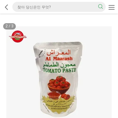
2
/
3